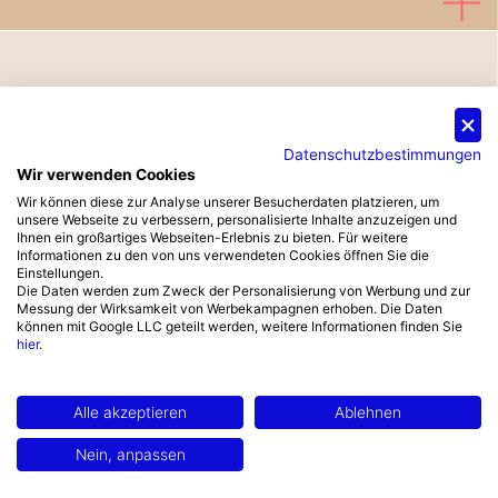
Besuchen Sie uns auf der
Datenschutzbestimmungen
Archipoint Rivercruise
Wir verwenden Cookies
©
2026
Sorpetaler Fensterbau GmbH
2026!
Wir können diese zur Analyse unserer Besucherdaten platzieren, um
unsere Webseite zu verbessern, personalisierte Inhalte anzuzeigen und
Pinterest
Youtube
Instagram
Ihnen ein großartiges Webseiten-Erlebnis zu bieten. Für weitere
15.09. Düsseldorf • 16.09. Köln
Informationen zu den von uns verwendeten Cookies öffnen Sie die
• 18.09. Frankfurt
Einstellungen.
Die Daten werden zum Zweck der Personalisierung von Werbung und zur
Datenschutzerklärung
Exklusiv für Fachbesucher.
Messung der Wirksamkeit von Werbekampagnen erhoben. Die Daten
können mit Google LLC geteilt werden, weitere Informationen finden Sie
Impressum
hier
.
Mehr erfahren & Freikarte sichern
Cookie-Einstellungen
Alle akzeptieren
Ablehnen
Nein, anpassen