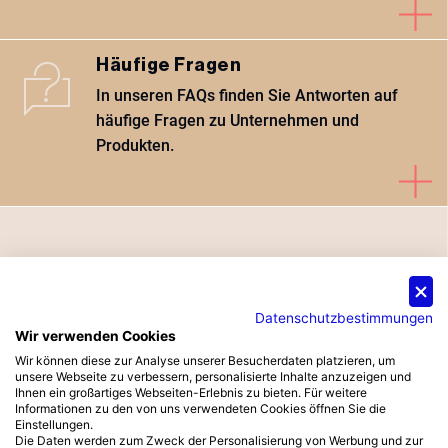
Häufige Fragen
In unseren FAQs finden Sie Antworten auf
häufige Fragen zu Unternehmen und
Produkten.
Besuchen Sie uns auf der
Datenschutzbestimmungen
Archipoint Rivercruise
Wir verwenden Cookies
©
2026
Sorpetaler Fensterbau GmbH
2026!
Wir können diese zur Analyse unserer Besucherdaten platzieren, um
unsere Webseite zu verbessern, personalisierte Inhalte anzuzeigen und
Pinterest
Youtube
Instagram
Ihnen ein großartiges Webseiten-Erlebnis zu bieten. Für weitere
15.09. Düsseldorf • 16.09. Köln
Informationen zu den von uns verwendeten Cookies öffnen Sie die
• 18.09. Frankfurt
Einstellungen.
Datenschutzerklärung
Die Daten werden zum Zweck der Personalisierung von Werbung und zur