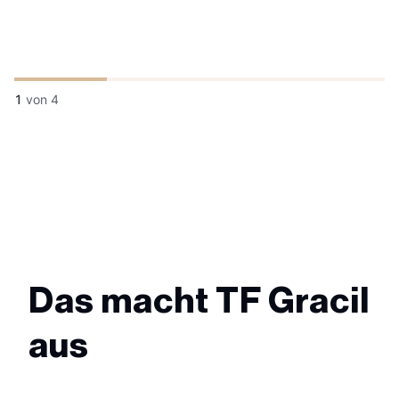
1
von
4
Das macht TF Gracil
aus