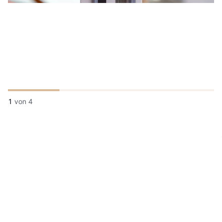
1
von
4