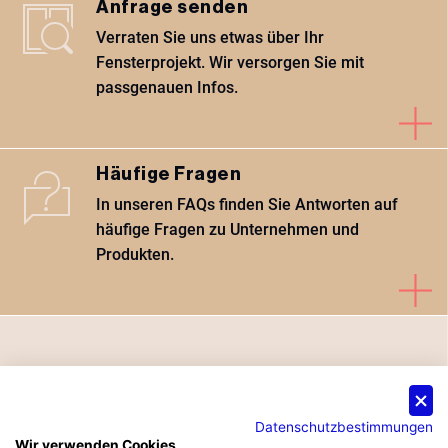
Anfrage senden
Verraten Sie uns etwas über Ihr
Fensterprojekt. Wir versorgen Sie mit
passgenauen Infos.
Häufige Fragen
In unseren FAQs finden Sie Antworten auf
häufige Fragen zu Unternehmen und
Produkten.
Besuchen Sie uns auf der
Datenschutzbestimmungen
Archipoint Rivercruise
Wir verwenden Cookies
©
2026
Sorpetaler Fensterbau GmbH