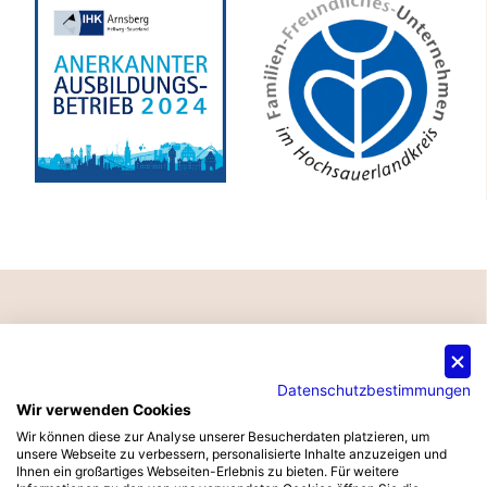
Besuchen Sie uns auf der
Datenschutzbestimmungen
Archipoint Rivercruise
Wir verwenden Cookies
©
2026
Sorpetaler Fensterbau GmbH
2026!
Wir können diese zur Analyse unserer Besucherdaten platzieren, um
unsere Webseite zu verbessern, personalisierte Inhalte anzuzeigen und
Pinterest
Youtube
Instagram
Ihnen ein großartiges Webseiten-Erlebnis zu bieten. Für weitere
15.09. Düsseldorf • 16.09. Köln