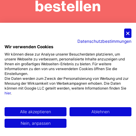
bestellen
Erhalten Sie unseren
Besuchen Sie uns auf der
Hauptkatalog kostenfrei
Datenschutzbestimmungen
Archipoint Rivercruise
Wir verwenden Cookies
zugeschickt.
2026!
Wir können diese zur Analyse unserer Besucherdaten platzieren, um
unsere Webseite zu verbessern, personalisierte Inhalte anzuzeigen und
Ihnen ein großartiges Webseiten-Erlebnis zu bieten. Für weitere
15.09. Düsseldorf • 16.09. Köln
Informationen zu den von uns verwendeten Cookies öffnen Sie die
• 18.09. Frankfurt
Einstellungen.
Die Daten werden zum Zweck der Personalisierung von Werbung und zur
Exklusiv für Fachbesucher.
Messung der Wirksamkeit von Werbekampagnen erhoben. Die Daten
Gratis
können mit Google LLC geteilt werden, weitere Informationen finden Sie
hier
.
Versand
Mehr erfahren & Freikarte sichern
Alle akzeptieren
Ablehnen
Nein, anpassen
176 Seiten