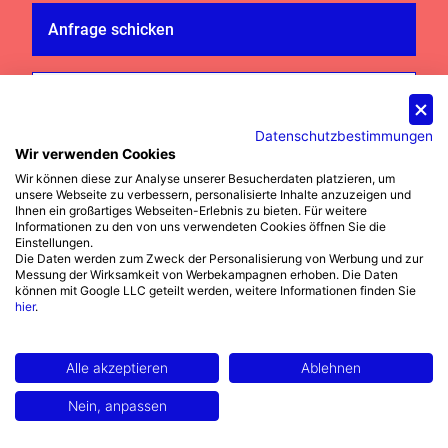
Anfrage schicken
Häufige Fragen
Besuchen Sie uns auf der
Datenschutzbestimmungen
Archipoint Rivercruise
Wir verwenden Cookies
2026!
Wir können diese zur Analyse unserer Besucherdaten platzieren, um
Katalog bestellen
unsere Webseite zu verbessern, personalisierte Inhalte anzuzeigen und
Ihnen ein großartiges Webseiten-Erlebnis zu bieten. Für weitere
15.09. Düsseldorf • 16.09. Köln
Erhalten Sie unseren Hauptkatalog
Informationen zu den von uns verwendeten Cookies öffnen Sie die
• 18.09. Frankfurt
Einstellungen.
kostenfrei per Post oder E-Mail.
Die Daten werden zum Zweck der Personalisierung von Werbung und zur
Exklusiv für Fachbesucher.
Messung der Wirksamkeit von Werbekampagnen erhoben. Die Daten
können mit Google LLC geteilt werden, weitere Informationen finden Sie
hier
.
Mehr erfahren & Freikarte sichern
Anfrage senden
Verraten Sie uns etwas über Ihr
Alle akzeptieren
Ablehnen
Fensterprojekt. Wir versorgen Sie mit
Nein, anpassen
passgenauen Infos.