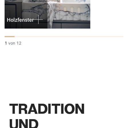
Holzfenster
1
von
12
TRADITION
UND