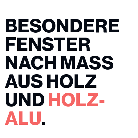
BESONDERE
FENSTER
NACH MASS A
US HOLZ U
ND
HOLZ-
ALU
.